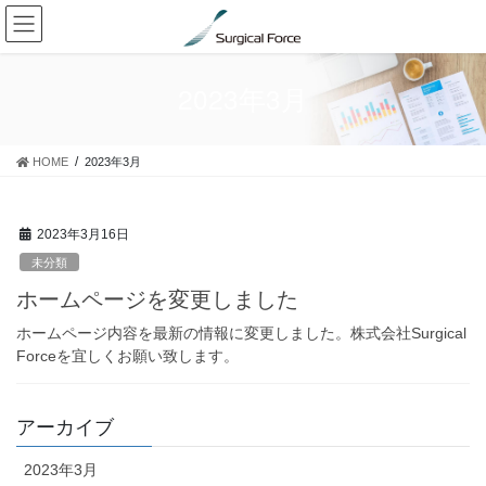
コ
ナ
ン
ビ
テ
ゲ
ン
ー
2023年3月
ツ
シ
に
ョ
移
ン
HOME
2023年3月
動
に
移
動
2023年3月16日
未分類
ホームページを変更しました
ホームページ内容を最新の情報に変更しました。株式会社Surgical
Forceを宜しくお願い致します。
アーカイブ
2023年3月